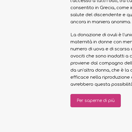
l’accesso a tutti i dati, tra 
consentito in Grecia, come in
salute del discendente e qui
ancora in maniera anonima.
La donazione di ovuli è l’un
maternità in donne con me
numero di uova e di scarsa 
ovociti che sono inadatti a
proviene dal compagno della
da un’altra donna, che è la
efficace nella riproduzione a
avrebbero questa possibilit
Per saperne di più