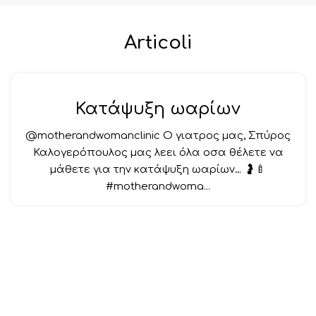
Articoli
Κατάψυξη ωαρίων
@motherandwomanclinic Ο γιατρος μας, Σπύρος
Καλογερόπουλος μας λεει όλα οσα θέλετε να
μάθετε για την κατάψυξη ωαρίων… 🤰🍼
#motherandwoma...