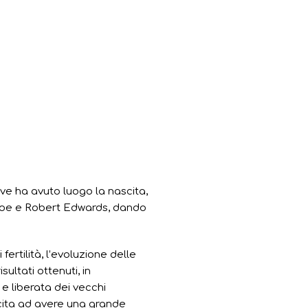
dove ha avuto luogo la nascita,
eptoe e Robert Edwards, dando
ertilità, l’evoluzione delle
ultati ottenuti, in
e liberata dei vecchi
scita ad avere una grande