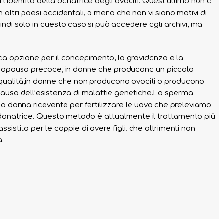
cui l’identità della donatrice degli ovociti. Quest’ultimo non è
 altri paesi occidentali, a meno che non vi siano motivi di
ndi solo in questo caso si può accedere agli archivi, ma
ica opzione per il concepimento, la gravidanza e la
nopausa precoce, in donne che producono un piccolo
qualità,in donne che non producono ovociti o producono
 causa dell’esistenza di malattie genetiche.Lo sperma
 donna ricevente per fertilizzare le uova che preleviamo
 donatrice. Questo metodo è attualmente il trattamento più
ssistita per le coppie di avere figli, che altrimenti non
à.