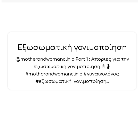
Εξωσωματική γονιμοποίηση
@motherandwomanclinic Part 1 : Αποριες για την
εξωσωματικη γονιμοποιηση 🍼🤰
#motherandwomanclinic #γυναικολόγος
#εξωσωματική_γονιμοποίηση...