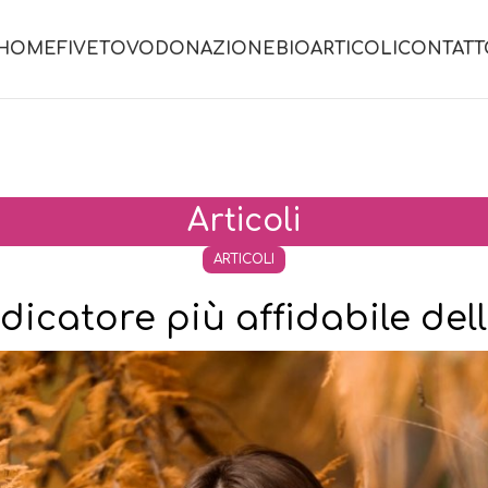
HOME
FIVET
OVODONAZIONE
BIO
ΑRTICOLI
CONTATT
Αrticoli
ΑRTICOLI
icatore più affidabile dell