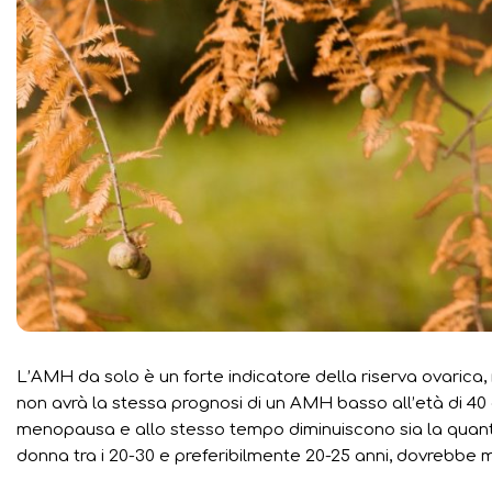
L’AMH da solo è un forte indicatore della riserva ovarica
non avrà la stessa prognosi di un AMH basso all’età di 40 an
menopausa e allo stesso tempo diminuiscono sia la quantit
donna tra i 20-30 e preferibilmente 20-25 anni, dovrebbe m